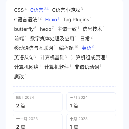
4
34
3
CSS
C语言
C语言小游戏
12
1
1
C语言语法
Hexo
Tag Plugins
6
7
1
1
butterfly
hexo
主谓一致
信息技术
4
1
2
前端
数字媒体处理及应用
日常
1
19
9
移动通信与互联网
编程题
英语
3
5
1
英语从句
计算机基础
计算机组成原理
1
1
1
计算机网络
计算机软件
非谓语动词
4
魔改
四月 2024
三月 2024
2
1
篇
篇
十一月 2023
十月 2023
2
1
篇
篇