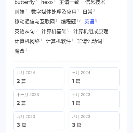
6
7
1
1
butterfly
hexo
主谓一致
信息技术
4
1
2
前端
数字媒体处理及应用
日常
1
19
9
移动通信与互联网
编程题
英语
3
5
1
英语从句
计算机基础
计算机组成原理
1
1
1
计算机网络
计算机软件
非谓语动词
4
魔改
四月 2024
三月 2024
2
1
篇
篇
十一月 2023
十月 2023
2
1
篇
篇
九月 2023
八月 2023
3
3
篇
篇