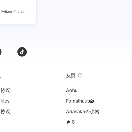
Twikoo
v1.6.25
议
友链
私协议
Aohui
kies
Fomalhaut🥝
权协议
Ariasakaの小窝
更多