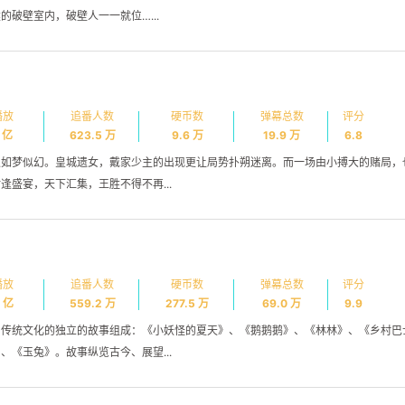
破壁室内，破壁人一一就位…...
播放
追番人数
硬币数
弹幕总数
评分
2 亿
623.5 万
9.6 万
19.9 万
6.8
又如梦似幻。皇城遗女，戴家少主的出现更让局势扑朔迷离。而一场由小搏大的赌局，
盛宴，天下汇集，王胜不得不再...
播放
追番人数
硬币数
弹幕总数
评分
6 亿
559.2 万
277.5 万
69.0 万
9.9
国传统文化的独立的故事组成：《小妖怪的夏天》、《鹅鹅鹅》、《林林》、《乡村巴
《玉兔》。故事纵览古今、展望...