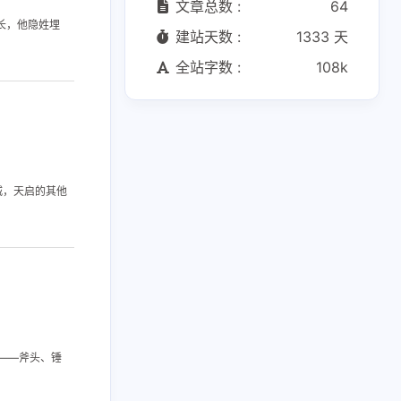
文章总数 :
64
长，他隐姓埋
建站天数 :
1333 天
全站字数 :
108k
12
1
1
语言语法
Hexo
Tag Plugins
1
4
1
息技术
前端
数字媒体处理及应用
9
3
5
英语
英语从句
计算机基础
1
1
4
城，天启的其他
软件
非谓语动词
魔改
——斧头、锤
十一月 2023
十月 2023
2
1
篇
篇