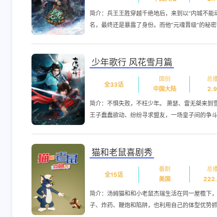
最新评论
简介：兵王王胜穿越千绝地后，来到以“内城不能
名，最终还是暴露了身份。而他“元魂晋级”的秘密
gpt-image-2中转站
免费算
这篇文章对字符编码
文章不错支
的讲解很清晰，特别
非常喜欢
少年歌行 风花雪月篇
是从ASCII到GB2312
国创
总
7-4-2026
6-24-2026
再到GBK和UTF-8的
全33话
中国大陆
2.
演进过程，让人能理
简介：不惧失败，不枉少年。 萧瑟、雷无桀来到
解为什么会出现乱码
姓名测试打分
深圳太
王子蠢蠢欲动、纷纷寻求盟友，一场皇子间的争斗在
问题。我之前就是因
文章不错非常喜欢，
好文章
为不同系统默认编码
支持一下
不同，导致文件传输
猫和老鼠喜剧秀
时各种乱码，现在终
6-24-2026
9-13-2025
于明白了区位码、国
番剧
总
全15话
标码和机内码的区别
美国
222
召田最帅boy
召田最
了。
简介：汤姆猫和和小老鼠杰瑞生活在同一屋檐下
欢迎来我的博客看看
欢迎来我的
子、炸药、鞭炮和陷阱，也利用自己的体型优势抓住
~~~~ [链接]: 表情没
~~~~ [链接]