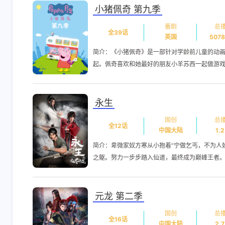
小猪佩奇 第九季
番剧
总
全39话
英国
5078
简介：《小猪佩奇》是一部针对学龄前儿童的动
起。佩奇喜欢和她最好的朋友小羊苏西一起做游戏，
永生
国创
总
全12话
中国大陆
1.
简介：卑微家奴方寒从小抱着“宁做乞丐，不为人
之躯。努力一步步踏入仙道，最终成为巅峰王者。..
元龙 第二季
国创
总
互动
全16话
中国大陆
2.