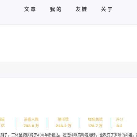
文章
我的
友链
关于
播放
追番人数
硬币数
弹幕总数
评分
4 亿
703.0 万
226.2 万
178.7 万
8.2
刷子。三体星舰队将于400年后抵达。遥远蝴蝶扇动着翅膀，也改变了罗辑的命运，