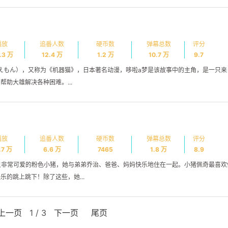
九月 2023
八月 2023
3
3
篇
篇
播放
追番人数
硬币数
弹幕总数
评分
.3 万
12.4 万
1.2 万
10.7 万
9.7
ドラえもん），又称为《机器猫》，日本著名动漫，哆啦a梦是该故事中的主角，是一只
助大雄解决各种困难。...
播放
追番人数
硬币数
弹幕总数
评分
.7 万
6.6 万
7465
1.8 万
8.9
一只非常可爱的粉色小猪，她与弟弟乔治、爸爸、妈妈快乐地住在一起。小猪佩奇最喜
的跳上跳下！除了这些，她...
1 / 3
上一页
下一页
尾页