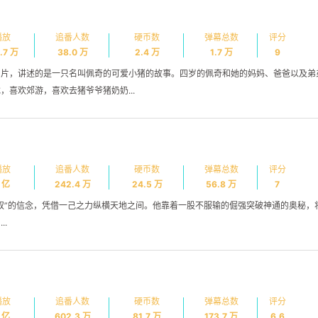
播放
追番人数
硬币数
弹幕总数
评分
.7 万
38.0 万
2.4 万
1.7 万
9
画片，讲述的是一只名叫佩奇的可爱小猪的故事。四岁的佩奇和她的妈妈、爸爸以及弟
喜欢郊游，喜欢去猪爷爷猪奶奶...
播放
追番人数
硬币数
弹幕总数
评分
2 亿
242.4 万
24.5 万
56.8 万
7
奴”的信念，凭借一己之力纵横天地之间。他靠着一股不服输的倔强突破神通的奥秘，
.
播放
追番人数
硬币数
弹幕总数
评分
兴趣点
7 亿
602.3 万
81.7 万
173.7 万
6.6