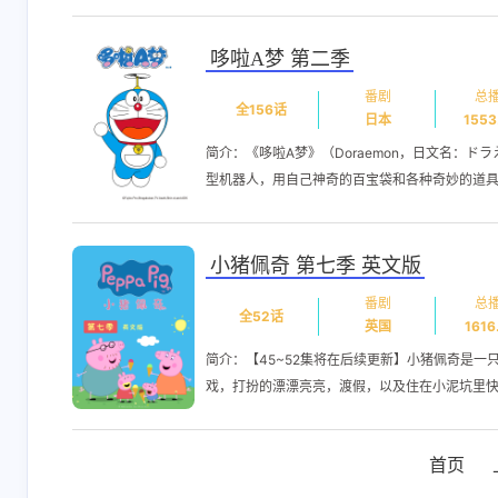
解析出来啊😅[链接]
8-8-2025
8-8-2025
哆啦A梦 第二季
番剧
总
全156话
日本
1553
简介：《哆啦A梦》（Doraemon，日文名：
型机器人，用自己神奇的百宝袋和各种奇妙的道具帮
小猪佩奇 第七季 英文版
番剧
总
全52话
英国
1616
简介：【45~52集将在后续更新】小猪佩奇是
戏，打扮的漂漂亮亮，渡假，以及住在小泥坑里快乐
首页