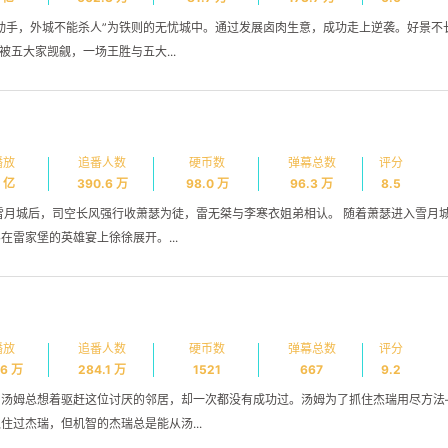
寻找你感兴趣的领域
动手，外城不能杀人”为铁则的无忧城中。通过发展卤肉生意，成功走上逆袭。好景不
被五大家觊觎，一场王胜与五大...
命
4
34
3
CSS
C语言
C语言小游戏
C
持一下，
6
7
1
butterfly
hexo
主谓一致
信
播放
追番人数
硬币数
弹幕总数
评分
2
1
19
日常
移动通信与互联网
编程题
9 亿
390.6 万
98.0 万
96.3 万
8.5
1
1
雪月城后，司空长风强行收萧瑟为徒，雷无桀与李寒衣姐弟相认。 随着萧瑟进入雪月
计算机组成原理
计算机网络
计算机
阳能板定制
雷家堡的英雄宴上徐徐展开。...
播放
追番人数
硬币数
弹幕总数
评分
.6 万
284.1 万
1521
667
9.2
帅boy
，汤姆总想着驱赶这位讨厌的邻居，却一次都没有成功过。汤姆为了抓住杰瑞用尽方法
四月 2024
三月 2024
博客看看
过杰瑞，但机智的杰瑞总是能从汤...
2
1
:
篇
篇