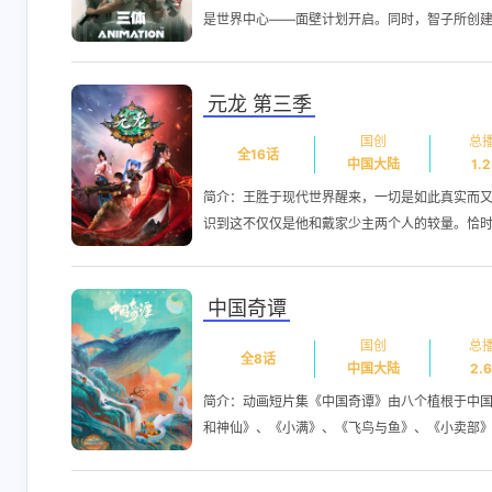
是世界中心——面壁计划开启。同时，智子所创建的
元龙 第三季
国创
总
全16话
中国大陆
1.
简介：王胜于现代世界醒来，一切是如此真实而
识到这不仅仅是他和戴家少主两个人的较量。恰时逢
中国奇谭
国创
总
全8话
中国大陆
2.
简介：动画短片集《中国奇谭》由八个植根于中
和神仙》、《小满》、《飞鸟与鱼》、《小卖部》、