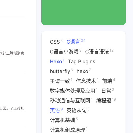
4
34
CSS
C语言
3
12
C语言小游戏
C语言语法
也让王胜渐渐意
1
1
Hexo
Tag Plugins
6
7
butterfly
hexo
1
1
4
主谓一致
信息技术
前端
1
2
数字媒体处理及应用
日常
1
19
移动通信与互联网
编程题
士带走了王孩儿
9
3
英语
英语从句
5
计算机基础
1
计算机组成原理