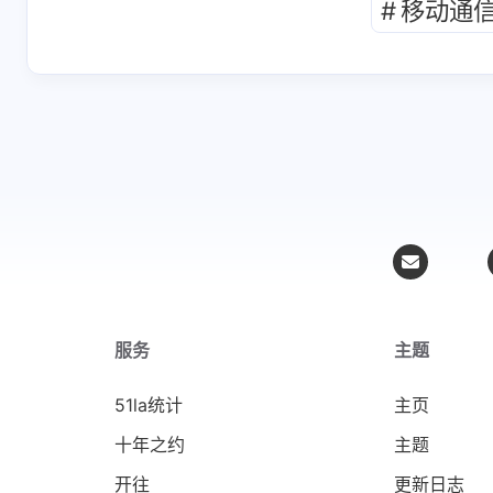
#
移动通
演进过程，让人能理
解为什么会出现乱码
姓名测试打分
深圳太
问题。我之前就是因
文章不错非常喜欢，
好文章
为不同系统默认编码
支持一下
不同，导致文件传输
时各种乱码，现在终
6-24-2026
9-13-2025
于明白了区位码、国
标码和机内码的区别
召田最帅boy
召田最
了。
欢迎来我的博客看看
欢迎来我的
~~~~ [链接]: 表情没
~~~~ [链接]
解析出来啊😅[链接]
8-8-2025
8-8-2025
服务
主题
51la统计
主页
十年之约
主题
开往
更新日志