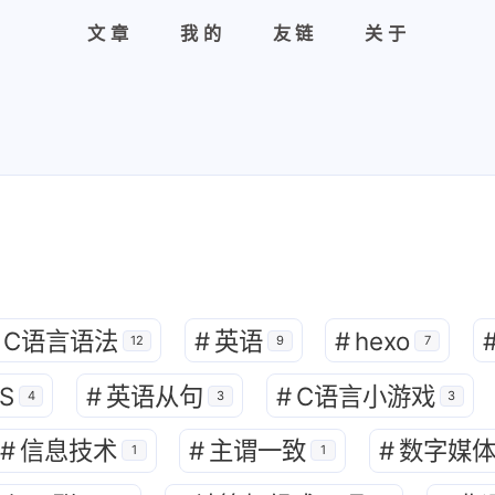
文章
我的
友链
关于
兴趣点
寻找你感兴趣的领域
C语言语法
#
英语
#
hexo
12
9
7
命
4
34
3
CSS
C语言
C语言小游戏
C
S
#
英语从句
#
C语言小游戏
持一下，
4
3
3
6
7
1
butterfly
hexo
主谓一致
信
#
信息技术
#
主谓一致
#
数字媒
1
1
2
1
19
日常
移动通信与互联网
编程题