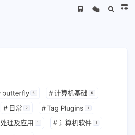
#
butterfly
#
计算机基础
6
5
12
1
1
语言语法
Hexo
Tag Plugins
#
日常
#
Tag Plugins
2
1
1
4
1
息技术
前端
数字媒体处理及应用
体处理及应用
#
计算机软件
1
1
9
3
5
英语
英语从句
计算机基础