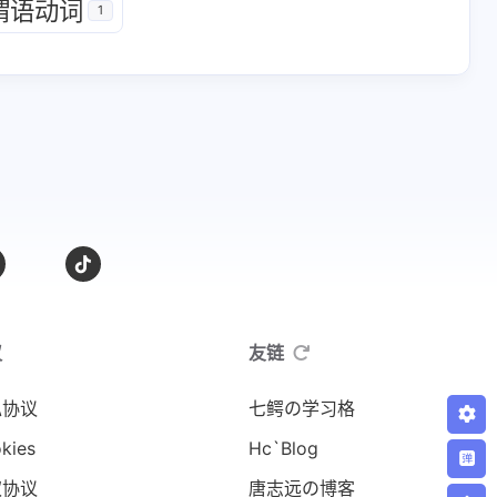
谓语动词
1
1
1
4
软件
非谓语动词
魔改
十一月 2023
十月 2023
2
1
篇
篇
七月 2023
六月 2023
议
友链
1
1
篇
篇
私协议
七鳄の学习格
kies
Hc`Blog
权协议
唐志远の博客