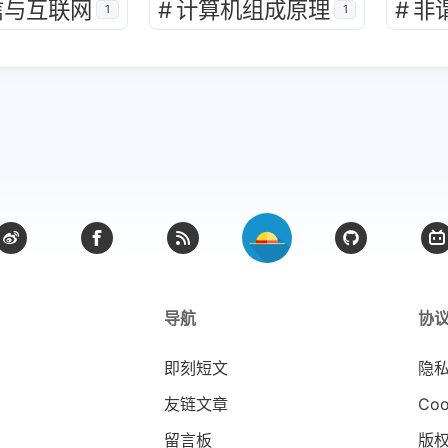
信与互联网
#
计算机组成原理
#
非
1
1
1
1
计算机组成原理
计算机网络
计算机
阳能板定制
帅boy
四月 2024
三月 2024
博客看看
2
1
:
篇
篇
九月 2023
八月 2023
导航
协
3
3
篇
篇
即刻短文
隐
友链文章
Coo
留言板
版