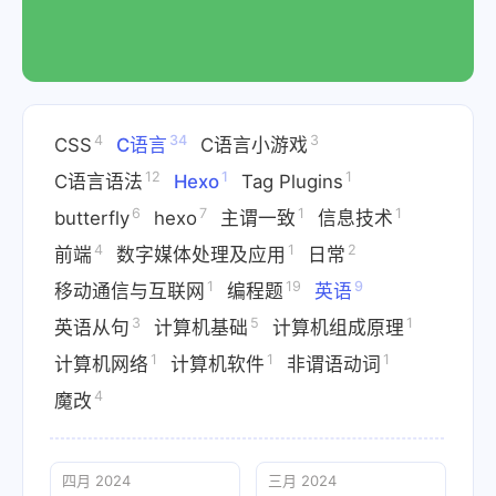
4
34
3
CSS
C语言
C语言小游戏
12
1
1
C语言语法
Hexo
Tag Plugins
6
7
1
1
butterfly
hexo
主谓一致
信息技术
4
1
2
前端
数字媒体处理及应用
日常
1
19
9
移动通信与互联网
编程题
英语
3
5
1
英语从句
计算机基础
计算机组成原理
1
1
1
计算机网络
计算机软件
非谓语动词
4
魔改
四月 2024
三月 2024