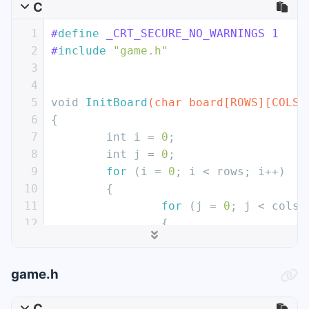
16
char
 mine[ROWS][COLS] = { 
0
 };
C
17
char
 show[ROWS][COLS] = { 
0
 };
18
// 初始化 mine： 0
1
#
define
 _CRT_SECURE_NO_WARNINGS 1
19
	InitBoard(mine, ROWS, COLS, 
'0
2
#
include
"game.h"
20
// 初始化 show： *
3
21
	InitBoard(show, ROWS, COLS, 
'*
4
22
	SetMine(mine, ROW, COL);   
//
5
void
InitBoard
(
char
 board[ROWS][COLS]
23
//DisplayBoard(mine, ROW, COL
6
{
24
	DisplayBoard(show, ROW, COL);
7
int
 i = 
0
;
25
	FindMine(mine, show, ROW, COL)
8
int
 j = 
0
;
26
9
for
 (i = 
0
; i < rows; i++)
27
}
10
	{
28
11
for
 (j = 
0
; j < cols;
29
int
main
()
12
		{
30
{
13
			board[i][j] =
31
	srand((
unsigned
int
)time(
NULL
)
14
		}
32
int
 input = 
0
;
game.h
15
	}
33
do
16
}