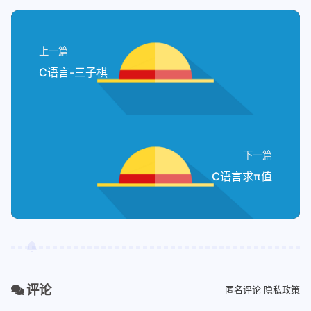
52
			board[x][y] =
53
			count--;
54
		}
55
	}
上一篇
56
}
C语言-三子棋
57
58
int
CountMine
(
char
 board[ROWS][COLS],
59
{
60
return
 (board[x - 
1
][y] + boa
61
}
下一篇
62
C语言求π值
63
void
FindMine
(
char
 mine[ROWS][COLS], 
64
{
65
int
 x = 
0
;
66
int
 y = 
0
;
67
int
 win = 
0
;   
// 已排雷的个数
68
while
 (win < row * col - EASY
69
	{
评论
匿名评论
隐私政策