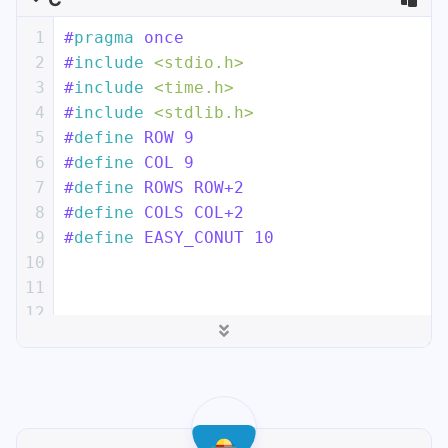
34
	{
C
17
35
		menu();
18
1
#
pragma
 once
36
printf
(
"请选择："
);
19
void
DisplayBoard
(
char
 board[ROWS][CO
2
#
include
<stdio.h>
37
scanf
(
"%d"
, &input);
20
{
3
#
include
<time.h>
38
switch
 (input)
21
int
 i = 
0
;
4
#
include
<stdlib.h>
39
		{
22
int
 j = 
0
;
5
#
define
 ROW 9
40
case
1
: 
23
printf
(
"------扫雷游戏------\n"
6
#
define
 COL 9
41
			game();
24
for
 (i = 
0
; i <= col; i++)  
/
7
#
define
 ROWS ROW+2
42
break
;
25
	{
8
#
define
 COLS COL+2
43
case
0
:
26
printf
(
"%d "
, i);
9
#
define
 EASY_CONUT 10
44
printf
(
"退出游戏
27
	}
10
45
break
;
28
printf
(
"\n"
);
11
46
default
:
29
for
 (i = 
1
; i <= row; i++)
12
47
printf
(
"输入错误
30
	{
13
void
InitBoard
(
char
 board[ROWS][COLS],
48
break
;
31
printf
(
"%d "
, i);    
14
49
		}
32
for
 (j = 
1
; j <= col;
15
void
DisplayBoard
(
char
 board[ROWS][COL
50
33
		{
16
51
	} 
while
 (input);
34
printf
(
"%c "
,