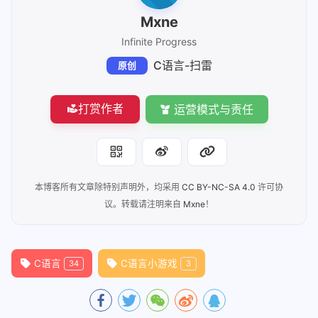
17
void
SetMine
(
char
 board[ROWS][COLS], 
i
52
35
		}
18
53
return
0
;
36
printf
(
"\n"
);
Mxne
19
void
FindMine
(
char
 mine[ROWS][COLS], 
c
54
}
37
	}
Infinite Progress
38
printf
(
"------扫雷游戏------\n"
C语言-扫雷
原创
39
40
}
41
打赏作者
运营模式与责任
42
43
void
SetMine
(
char
 board[ROWS][COLS], 
44
{
45
int
 count = EASY_CONUT;      
本博客所有文章除特别声明外，均采用
CC BY-NC-SA 4.0
许可协
46
while
 (count)
议。转载请注明来自
Mxne
！
47
	{
48
int
 x = rand() % row 
49
int
 y = rand() % row 
C语言
C语言小游戏
34
3
50
if
 (board[x][y] == 
'0
51
		{