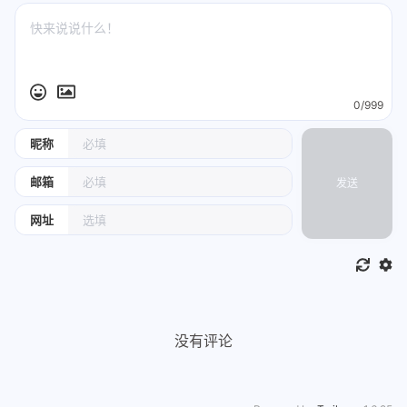
70
printf
(
"请输入要排查的坐
71
scanf
(
"%d %d"
, &x, &y
72
73
if
 (x >= 
1
 && x <= ro
74
		{
75
if
 (show[x][y
0/999
76
			{
77
print
昵称
78
			}
邮箱
发送
79
else
if
 (mine
80
			{
网址
81
print
82
				Di
83
break
84
			}
85
else
没有评论
86
			{
87
				win++