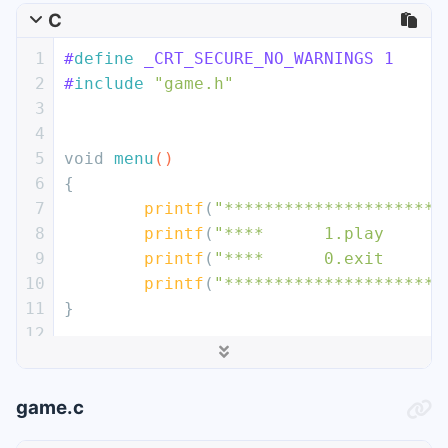
C
1
#
define
 _CRT_SECURE_NO_WARNINGS 1
2
#
include
"game.h"
3
4
5
void
menu
()
6
{
7
printf
(
"**********************
8
printf
(
"****      1.play      
9
printf
(
"****      0.exit      
10
printf
(
"**********************
11
}
12
13
14
void
game
()
game.c
15
{