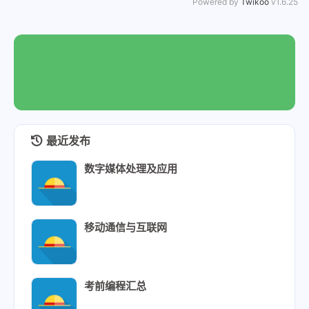
88
// 
Powered by
Twikoo
v1.6.25
89
int
 c
90
				sh
91
				Di
92
			}
93
		}
94
else
95
		{
96
printf
(
"坐标输
最近发布
97
		}
98
	}
数字媒体处理及应用
99
100
if
 (win == row * col - EASY_C
101
	{
移动通信与互联网
102
printf
(
"恭喜你，排雷成功\
103
		DisplayBoard(mine, R
104
	}
105
}
考前编程汇总